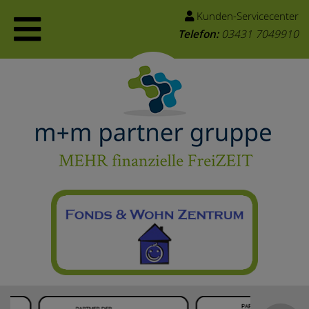
Kunden-Servicecenter
Telefon:
03431 7049910